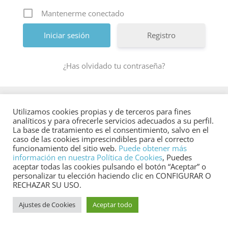
Mantenerme conectado
Registro
¿Has olvidado tu contraseña?
Utilizamos cookies propias y de terceros para fines
analíticos y para ofrecerle servicios adecuados a su perfil.
La base de tratamiento es el consentimiento, salvo en el
caso de las cookies imprescindibles para el correcto
funcionamiento del sitio web.
Puede obtener más
Mancha-Júcar Centro
© 2022 | Diseño
información en nuestra Política de Cookies
, Puedes
aceptar todas las cookies pulsando el botón “Aceptar” o
Emprendedorex
personalizar tu elección haciendo clic en CONFIGURAR O
Aviso legal
|
Política de cookies
|
Política de
RECHAZAR SU USO.
Privacidad
Ajustes de Cookies
Aceptar todo